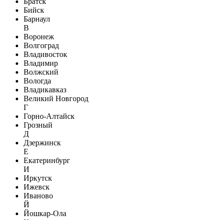
Братск
Бийск
Барнаул
В
Воронеж
Волгоград
Владивосток
Владимир
Волжский
Вологда
Владикавказ
Великий Новгород
Г
Горно-Алтайск
Грозный
Д
Дзержинск
Е
Екатеринбург
И
Иркутск
Ижевск
Иваново
Й
Йошкар-Ола