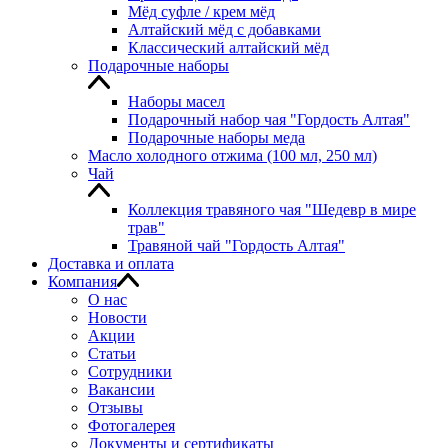
Мёд суфле / крем мёд
Алтайский мёд с добавками
Классический алтайский мёд
Подарочные наборы
Наборы масел
Подарочный набор чая "Гордость Алтая"
Подарочные наборы меда
Масло холодного отжима (100 мл, 250 мл)
Чай
Коллекция травяного чая "Шедевр в мире
трав"
Травяной чай "Гордость Алтая"
Доставка и оплата
Компания
О нас
Новости
Акции
Статьи
Сотрудники
Вакансии
Отзывы
Фотогалерея
Документы и сертификаты