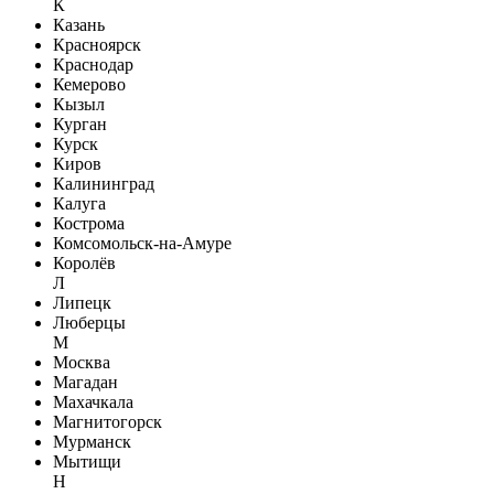
К
Казань
Красноярск
Краснодар
Кемерово
Кызыл
Курган
Курск
Киров
Калининград
Калуга
Кострома
Комсомольск-на-Амуре
Королёв
Л
Липецк
Люберцы
М
Москва
Магадан
Махачкала
Магнитогорск
Мурманск
Мытищи
Н