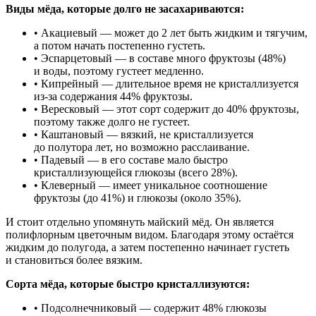
Виды мёда, которые долго не засахариваются:
• Акациевый — может до 2 лет быть жидким и тягучим,
а потом начать постепенно густеть.
• Эспарцетовый — в составе много фруктозы (48%)
и воды, поэтому густеет медленно.
• Кипрейный — длительное время не кристаллизуется
из-за содержания 44% фруктозы.
• Вересковый — этот сорт содержит до 40% фруктозы,
поэтому также долго не густеет.
• Каштановый — вязкий, не кристаллизуется
до полутора лет, но возможно расслаивание.
• Падевый — в его составе мало быстро
кристаллизующейся глюкозы (всего 28%).
• Клеверный — имеет уникальное соотношение
фруктозы (до 41%) и глюкозы (около 35%).
И стоит отдельно упомянуть майский мёд. Он является
полифлорным цветочным видом. Благодаря этому остаётся
жидким до полугода, а затем постепенно начинает густеть
и становиться более вязким.
Сорта мёда, которые быстро кристаллизуются:
• Подсолнечниковый — содержит 48% глюкозы